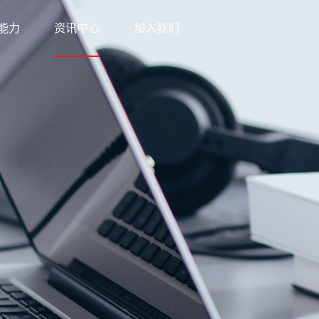
能力
资讯中心
加入我们
科技
新闻中心
网络
知识中心
优势
公益之行
方案
下载中心