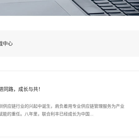
载中心
奋进同路，成长与共！
圳供应链行业的兴起中诞生，肩负着用专业供应链管理服务为产业
能的重任。八年里，联合利丰已经成长为中国...