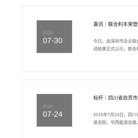
喜讯｜联合利丰荣登“
2019
07-30
今日，由深圳市企业联合
动结果正式公示，联合利丰
标杆｜四川省自贡市
2019
07-24
2019年7月24日，
侯吉刚，华西能源总裁、