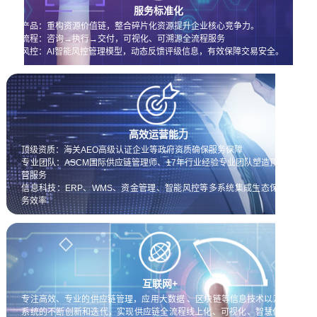
服务标准化
产品：重构资源价值链，整合碎片化资源提升企业核心竞争力。
流程：咨询→执行→交付，可视化、可溯源全流程服务
风控：AI智能风控管理模型，动态反馈评级信息，有效保障交易安全。
高效运营能力
顶级资质：海关AEO高级认证企业等政府资质确保服务保障
专业团队：ASCM国际供应链管理师、17年行业经验专业团队塑造顶级运
营服务
信息科技：ERP、WMS、资金管理、智能风控等多系统集成生态保证服
务效率
互联网+
专注高效、专业的供应链管理，应用大数据 、区块链等信息技术以及信息
系统的不断创新和迭代，实现供应链全流程线上化、可视化、智慧化，提