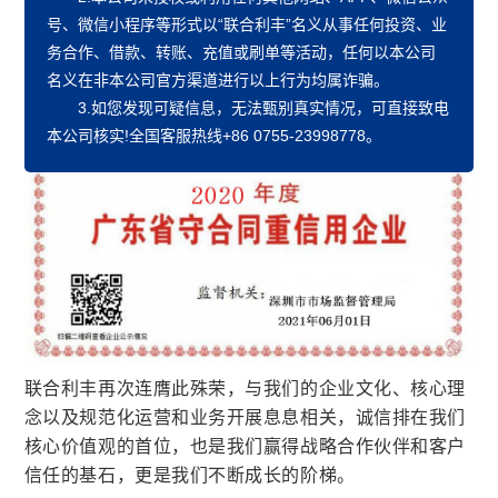
生意更简单的核心理念，再次获评2020年度广东省守合同重信用
号、微信小程序等形式以“联合利丰”名义从事任何投资、业
企业。
务合作、
借款、转账、充值或刷单
等活动，任何以本公司
名义在非本公司官方渠道进行以上行为均属诈骗。
3.如您发现可疑信息，无法甄别真实情况，可直接致电
本公司核实!全国客服热线+86 0755-23998778。
联合利丰再次连膺此殊荣，与我们的企业文化、核心理
念以及规范化运营和业务开展息息相关，诚信排在我们
核心价值观的首位，也是我们赢得战略合作伙伴和客户
信任的基石，更是我们不断成长的阶梯。