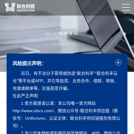
风险提示声明：
近日，有不法分子冒用或伪造“联合利丰”“联合利丰云
仓”等平台或APP，并引导投资、业务合作、借款、转账、
喜讯丨联合利丰连续6年荣获“守合同重信用”企业
充值或刷单等，实施恶意诈骗。
发布日期：
2021-06-03
作者：
联合利丰
在此严正声明:
1.官方渠道请认准：本公司唯一官方网站
http://www.ufscs.com/、微信公众号-联合利丰供应链（微
近日，
经过省、市、区各级部门以及行业协会的层层审核和
信号：Unifortune，认证主体：联合利丰供应链股份有限公
筛选，
2020年度广东省守合同重信用企业第一批公示，联合利丰
司）。
凭借完善的合同信用管理制度、诚信的客户服务业务管理以及让
2.本公司未授权或利用任何其他网站、APP、微信公众