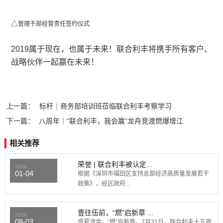
△
管理干部经营责任签约仪式
2019属于现在，也属于未来！
联合利丰将携手所有客户、
战略伙伴一起赢在未来！
上一篇：
标杆｜商务部培训班莅临联合利丰考察学习
下一篇：
八周年｜“联合利丰，我会赢”龙舟竞渡燃爆增江
相关推荐
荣誉 | 联合利丰被认定...
2024
01-04
根据《深圳市福田区支持总部经济高质量发展若干
政策》，经区政府...
壹往伍前，“燃”启新章 ...
2026
08-03
盛夏流金，“燃”启新章。7月31日，联合利丰十五周