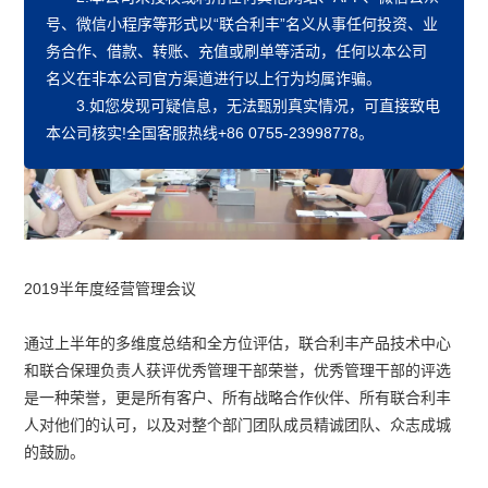
议圆满召开，总结上半年经营情况的同时更加明确了下半年的经
号、微信小程序等形式以“联合利丰”名义从事任何投资、业
营计划，确保公司年度战略目标的达成。
务合作、
借款、转账、充值或刷单
等活动，任何以本公司
名义在非本公司官方渠道进行以上行为均属诈骗。
3.如您发现可疑信息，无法甄别真实情况，可直接致电
本公司核实!全国客服热线+86 0755-23998778。
2019半年度经营管理会议
通过上半年的多维度总结和全方位评估，联合利丰产品技术中心
和联合保理负责人获评优秀管理干部荣誉，优秀管理干部的评选
是一种荣誉，更是所有客户、所有战略合作伙伴、所有联合利丰
人对他们的认可，以及对整个部门团队成员精诚团队、众志成城
的鼓励。