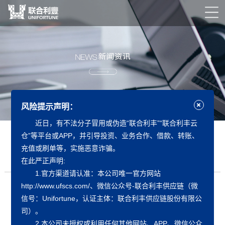
风险提示声明：
近日，有不法分子冒用或伪造“联合利丰”“联合利丰云
仓”等平台或APP，并引导投资、业务合作、借款、转账、
赢在未来｜联合利丰2019半年度经营管理会议圆满召开
充值或刷单等，实施恶意诈骗。
发布日期：
2019-08-09
作者：
联合利丰
在此严正声明:
1.官方渠道请认准：本公司唯一官方网站
http://www.ufscs.com/、微信公众号-联合利丰供应链（微
行成于思，业精于勤。
8年来，联合利丰的成长、腾飞是对这八个
信号：Unifortune，认证主体：联合利丰供应链股份有限公
字最好的诠释，为了飞得更高、行的更远，为了所有联合利丰
司）。
人、战略合作伙伴的共同理想，联合利丰2019半年度经营管理会
2.本公司未授权或利用任何其他网站、APP、微信公众