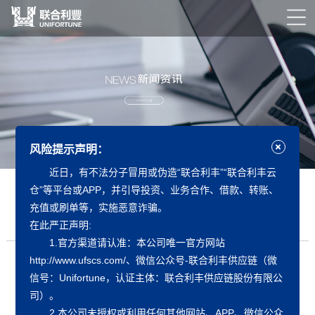
风险提示声明：
近日，有不法分子冒用或伪造“联合利丰”“联合利丰云
仓”等平台或APP，并引导投资、业务合作、借款、转账、
蓄力十载，赢战未来｜联合利丰10岁啦！
充值或刷单等，实施恶意诈骗。
发布日期：
2021-07-31
作者：
联合利丰
在此严正声明:
1.官方渠道请认准：本公司唯一官方网站
http://www.ufscs.com/、微信公众号-联合利丰供应链（微
联合利丰10岁啦！昨
天，
联合利丰“蓄力十载，赢战未
信号：Unifortune，认证主体：联合利丰供应链股份有限公
来”系列主题活动通过生日会拉开序幕，同时也开启了我
司）。
们下一个更辉煌十年的新篇章！
2.本公司未授权或利用任何其他网站、APP、微信公众