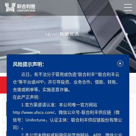
风险提示声明：
近日，有不法分子冒用或伪造“联合利丰”“联合利丰云
仓”等平台或APP，并引导投资、业务合作、借款、转账、
新闻中心
知识中心
公益之行
下载中心
充值或刷单等，实施恶意诈骗。
在此严正声明:
1.官方渠道请认准：本公司唯一官方网站
拾“势”正当燃 | 联合...
2025
09-03
今日，经过前期的精心装修与筹备，联合利丰健身
http://www.ufscs.com/、微信公众号-联合利丰供应链（微
房正式面向全体员...
信号：Unifortune，认证主体：联合利丰供应链股份有限公
司）。
铭记历史，开创未来 | ...
2.本公司未授权或利用任何其他网站、APP、微信公众
2025