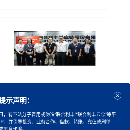
...
下一页
尾页
提示声明：
日，有不法分子冒用或伪造“联合利丰”“联合利丰云仓”等平
PP，并引导投资、业务合作、借款、转账、充值或刷单
施恶意诈骗。