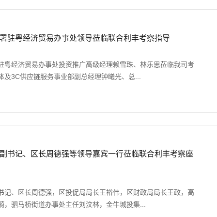
署驻粤经济贸易办事处领导莅临联合利丰考察指导
驻粤经济贸易办事处投资推广高级经理赖雪珠、林乐思莅临我司考
及3C供应链服务事业部副总经理钟曦光、总...
副书记、区长周德强等领导嘉宾一行莅临联合利丰考察座
书记、区长周德强，区投促局局长王裕伟，区财政局局长王政，高
，驷马桥街道办事处主任刘汶林，金牛城投集...