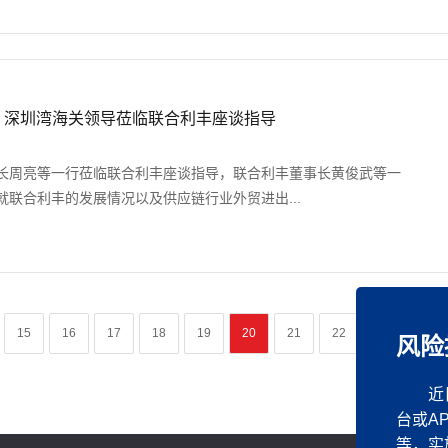
｜深圳湾海关领导莅临联合利丰座谈指导
长周亮等一行莅临联合利丰座谈指导，联合利丰董事长黄俊武等一
联合利丰的发展情况以及供应链行业外贸进出...
15
16
17
18
19
20
21
22
23
24
风险
近
台或A
等，实