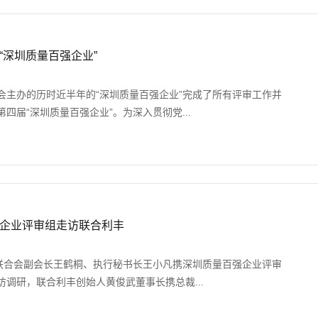
“深圳质量百强企业”
会主办的历时近半年的“深圳质量百强企业”完成了所有评审工作并
四届“深圳质量百强企业”。为深入贯彻党...
企业评审组走访联合利丰
业联合会副会⻓王鹤桐、执行秘书长王小凡携深圳质量百强企业评审
调研，联合利丰创始人黄俊武董事长携总裁...