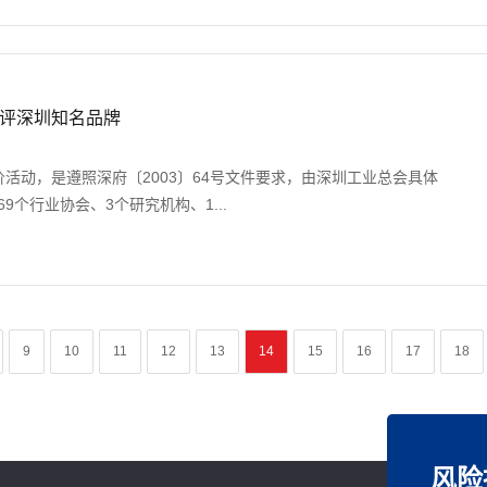
评深圳知名品牌
价活动，是遵照深府〔2003〕64号文件要求，由深圳工业总会具体
9个行业协会、3个研究机构、1...
9
10
11
12
13
14
15
16
17
18
风险