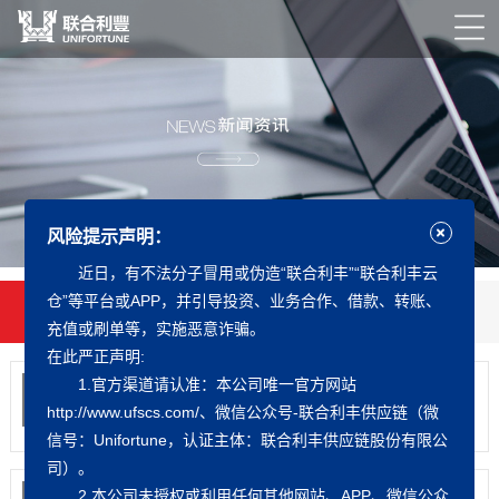
风险提示声明：
近日，有不法分子冒用或伪造“联合利丰”“联合利丰云
仓”等平台或APP，并引导投资、业务合作、借款、转账、
新闻中心
知识中心
公益之行
下载中心
充值或刷单等，实施恶意诈骗。
在此严正声明:
1.官方渠道请认准：本公司唯一官方网站
迎战未来｜联合利丰通过合...
2023
01-13
如今，中国企业已深度融入全球产业链、供应链、
http://www.ufscs.com/、微信公众号-联合利丰供应链（微
价值链当中，企业...
信号：Unifortune，认证主体：联合利丰供应链股份有限公
司）。
荣誉｜联合利丰获评“深圳...
2.本公司未授权或利用任何其他网站、APP、微信公众
2022