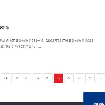
些新政
章的决定海关总署第261号令（2023年3月7日海关总署令第261
7日起施行）根据工作实际，...
21
22
23
24
25
26
27
28
29
30