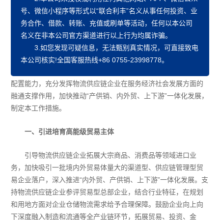
号、微信小程序等形式以“联合利丰”名义从事任何投资、业
务合作、
借款、转账、充值或刷单
等活动，任何以本公司
名义在非本公司官方渠道进行以上行为均属诈骗。
3.如您发现可疑信息，无法甄别真实情况，可直接致电
本公司核实!全国客服热线+86 0755-23998778。
为更好地服务构建新发展格局，进一步增强面向全球的资源
配置能力，充分发挥物流供应链企业在服务经济社会发展方面的
融通支撑作用，加快推动“产供销、内外贸、上下游”一体化发展，
制定本工作措施。
一、引进培育高能级贸易主体
引导物流供应链企业拓展大宗商品、消费品等领域进口业
务，加快吸引一批境内外贸易体量大的渠道型、供应链管理型贸
易企业落户，深入推进“内外贸、产供销、上下游”一体化发展。支
持物流供应链企业参评贸易型总部企业，结合行业特征，在规划
和用地方面对企业仓储物流需求给予合理保障。鼓励企业向上向
下深度融入制造和流通等全产业链环节，拓展贸易、投资、金