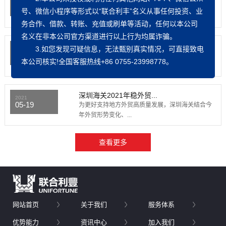
06-10
1-5月，我国外贸延续增长势头，以人民币计（下
号、微信小程序等形式以“联合利丰”名义从事任何投资、业
同）进出口总额...
务合作、
借款、转账、充值或刷单
等活动，任何以本公司
名义在非本公司官方渠道进行以上行为均属诈骗。
看看5月海关出了哪些新政
3.如您发现可疑信息，无法甄别真实情况，可直接致电
2021
05-31
近期，都有哪些海关相关新政策、新规定开始实
本公司核实!全国客服热线+86 0755-23998778。
施？快来了解一下吧...
深圳海关2021年稳外贸...
2021
05-19
为更好支持地方外贸高质量发展，深圳海关结合今
年外贸形势变化、...
网站首页
关于我们
服务体系
优势能力
资讯中心
加入我们