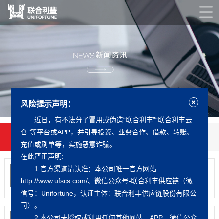
风险提示声明：
近日，有不法分子冒用或伪造“联合利丰”“联合利丰云
仓”等平台或APP，并引导投资、业务合作、借款、转账、
新闻中心
知识中心
公益之行
下载中心
充值或刷单等，实施恶意诈骗。
在此严正声明:
1.官方渠道请认准：本公司唯一官方网站
企业调研 | 罗湖区时冬...
2025
07-22
今日，罗湖区时冬昕副区长一行莅临联合利丰考察
http://www.ufscs.com/、微信公众号-联合利丰供应链（微
指导。联合利丰董...
信号：Unifortune，认证主体：联合利丰供应链股份有限公
司）。
荣誉 | 联合利丰荣获第...
2.本公司未授权或利用任何其他网站、APP、微信公众
2025