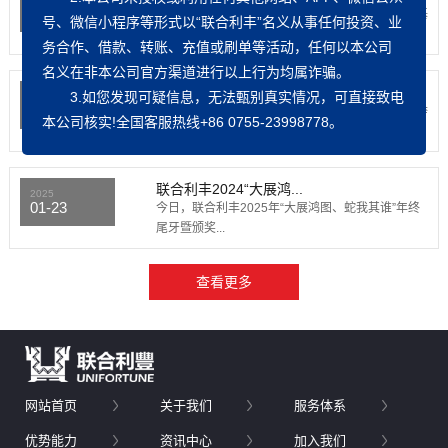
06-11
今日，福田区非公党委“实干先锋”共产党员及先进基
号、微信小程序等形式以“联合利丰”名义从事任何投资、业
层党组织授牌...
务合作、
借款、转账、充值或刷单
等活动，任何以本公司
名义在非本公司官方渠道进行以上行为均属诈骗。
荣誉 | 联合利丰再次获...
3.如您发现可疑信息，无法甄别真实情况，可直接致电
2025
05-09
今日，第九届深圳(湾区)国际品牌周开幕大会如期举
本公司核实!全国客服热线+86 0755-23998778。
办，会上公布...
联合利丰2024“大展鸿...
2025
01-23
今日，联合利丰2025年“大展鸿图、蛇我其谁”年终
尾牙暨颁奖...
网站首页
关于我们
服务体系
优势能力
资讯中心
加入我们