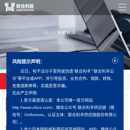
风险提示声明：
近日，有不法分子冒用或伪造“联合利丰”“联合利丰云
仓”等平台或APP，并引导投资、业务合作、借款、转账、
新闻中心
知识中心
公益之行
下载中心
充值或刷单等，实施恶意诈骗。
在此严正声明:
1.官方渠道请认准：本公司唯一官方网站
拾“势”正当燃 | 联合...
2025
09-03
今日，经过前期的精心装修与筹备，联合利丰健身
http://www.ufscs.com/、微信公众号-联合利丰供应链（微
房正式面向全体员...
信号：Unifortune，认证主体：联合利丰供应链股份有限公
司）。
铭记历史，开创未来 | ...
2.本公司未授权或利用任何其他网站、APP、微信公众
2025