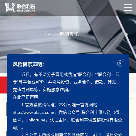
风险提示声明：
近日，有不法分子冒用或伪造“联合利丰”“联合利丰云
仓”等平台或APP，并引导投资、业务合作、借款、转账、
新闻中心
知识中心
公益之行
下载中心
充值或刷单等，实施恶意诈骗。
在此严正声明:
1.官方渠道请认准：本公司唯一官方网站
荣誉 | 联合利丰蝉联“...
2025
10-28
今日，深圳市企业联合会、深圳市企业家协会正式
http://www.ufscs.com/、微信公众号-联合利丰供应链（微
发布“2025深...
信号：Unifortune，认证主体：联合利丰供应链股份有限公
司）。
荣誉 | 联合利丰获评“...
2.本公司未授权或利用任何其他网站、APP、微信公众
2025