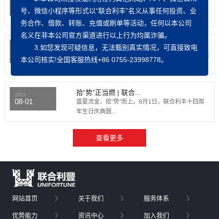
09-03
2025年9月3日上午，纪念中国人民抗日战争暨世界
号、微信小程序等形式以“联合利丰”名义从事任何投资、业
反法西斯战...
务合作、
借款、转账、充值或刷单
等活动，任何以本公司
名义在非本公司官方渠道进行以上行为均属诈骗。
荣誉 | 联合利丰获评《...
3.如您发现可疑信息，无法甄别真实情况，可直接致电
2025
08-08
今日，2025（第十九届）中国品牌节·国际品牌博览
本公司核实!全国客服热线+86 0755-23998778。
会如期举办...
拾“势”正当燃 | 联合...
2025
08-01
盛夏流金，拾“势”而上。8月1日，联合利丰十四周
年生日庆典圆...
网站首页
关于我们
服务体系
优势能力
资讯中心
加入我们