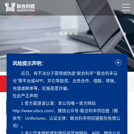
风险提示声明：
近日，有不法分子冒用或伪造“联合利丰”“联合利丰云
仓”等平台或APP，并引导投资、业务合作、借款、转账、
新闻中心
知识中心
公益之行
下载中心
充值或刷单等，实施恶意诈骗。
在此严正声明:
1.官方渠道请认准：本公司唯一官方网站
拾“势”正当燃 | 联合...
2025
09-03
今日，经过前期的精心装修与筹备，联合利丰健身
http://www.ufscs.com/、微信公众号-联合利丰供应链（微
房正式面向全体员...
信号：Unifortune，认证主体：联合利丰供应链股份有限公
司）。
铭记历史，开创未来 | ...
2.本公司未授权或利用任何其他网站、APP、微信公众
2025