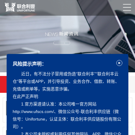
风险提示声明：
近日，有不法分子冒用或伪造“联合利丰”“联合利丰云
仓”等平台或APP，并引导投资、业务合作、借款、转账、
新闻中心
知识中心
公益之行
下载中心
充值或刷单等，实施恶意诈骗。
在此严正声明:
1.官方渠道请认准：本公司唯一官方网站
企业调研 | 罗湖区时冬...
2025
07-22
今日，罗湖区时冬昕副区长一行莅临联合利丰考察
http://www.ufscs.com/、微信公众号-联合利丰供应链（微
指导。联合利丰董...
信号：Unifortune，认证主体：联合利丰供应链股份有限公
司）。
荣誉 | 联合利丰荣获第...
2.本公司未授权或利用任何其他网站、APP、微信公众
2025