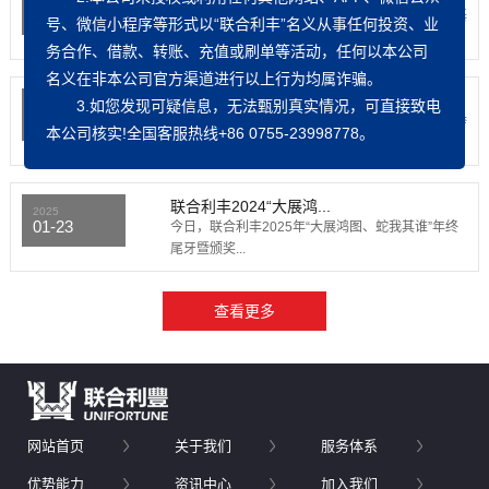
06-11
今日，福田区非公党委“实干先锋”共产党员及先进基
号、微信小程序等形式以“联合利丰”名义从事任何投资、业
层党组织授牌...
务合作、
借款、转账、充值或刷单
等活动，任何以本公司
名义在非本公司官方渠道进行以上行为均属诈骗。
荣誉 | 联合利丰再次获...
3.如您发现可疑信息，无法甄别真实情况，可直接致电
2025
05-09
今日，第九届深圳(湾区)国际品牌周开幕大会如期举
本公司核实!全国客服热线+86 0755-23998778。
办，会上公布...
联合利丰2024“大展鸿...
2025
01-23
今日，联合利丰2025年“大展鸿图、蛇我其谁”年终
尾牙暨颁奖...
网站首页
关于我们
服务体系
优势能力
资讯中心
加入我们