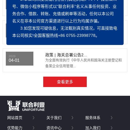
04-01
现将《中华人民共和国海关注册登记和备案企业信
号、微信小程序等形式以“联合利丰”名义从事任何投资、业
用管理办法》（海...
务合作、
借款、转账、充值或刷单
等活动，任何以本公司
名义在非本公司官方渠道进行以上行为均属诈骗。
政策 | 海关总署公告2...
3.如您发现可疑信息，无法甄别真实情况，可直接致电
2026
04-01
根据《中华人民共和国海关注册登记和备案企业信
本公司核实!全国客服热线+86 0755-23998778。
用管理办法》（海...
政策 | 海关总署公告2...
2026
04-01
为全面有效执行《中华人民共和国海关注册登记和
备案企业信用管理...
网站首页
关于我们
服务体系
优势能力
资讯中心
加入我们