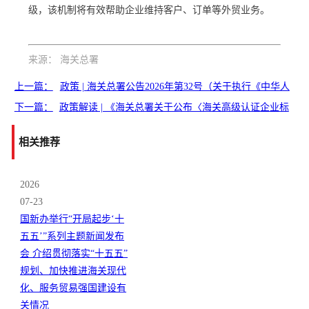
级，该机制将有效帮助企业维持客户、订单等外贸业务。
来源： 海关总署
上一篇：
政策 | 海关总署公告2026年第32号（关于执行《中华人
下一篇：
民...
政策解读 | 《海关总署关于公布〈海关高级认证企业标
准〉〈海...
相关推荐
2026
07-23
国新办举行“开局起步‘十
五五’”系列主题新闻发布
会 介绍贯彻落实“十五五”
规划、加快推进海关现代
化、服务贸易强国建设有
关情况