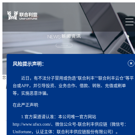
风险提示声明：
您当前位置:
首页
资讯中心
知识中心
近日，有不法分子冒用或伪造“联合利丰”“联合利丰云仓”等平
台或APP，并引导投资、业务合作、借款、转账、充值或刷单
政策解读 | 《海关总署关于公布〈海关高级认证企业标准〉
〈海关认证企业标准〉的公告》
等，实施恶意诈骗。
在此严正声明:
发布日期：
2026-04-01
作者：
联合利丰
1.官方渠道请认准：本公司唯一官方网站
http://www.ufscs.com/、微信公众号-联合利丰供应链（微信号：
《中华人民共和国海关注册登记和备案企业信用管理办
Unifortune，认证主体：联合利丰供应链股份有限公司）。