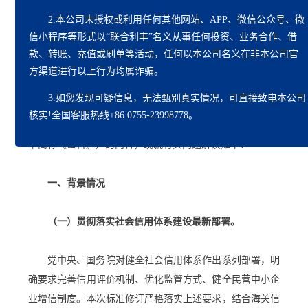
法》（海关总署令第282号，以下简称《信用管理办法》）
2.本公司未授权或利用任何其他网站、APP、微信公众号、微
自2026年4月1日起施行。为全面有效执行《信用管理办
信小程序等形式以“联合利丰”名义从事任何投资、业务合作、
借
法》，海关总署对《海关高级认证企业标准》（海关总署公
款、转账、充值或刷单
等活动，任何以本公司名义在非本公司官
告2022年第106号发布）进行了修订，并制定了《海关认证
方渠道进行以上行为均属诈骗。
企业标准》，与《信用管理办法》同步实施。为使行政相对
3.如您发现可疑信息，无法甄别真实情况，可直接致电本公司
人和社会各界全面了解和准确把握《海关总署关于公布〈海
核实!全国客服热线+86 0755-23998778。
关高级认证企业标准〉〈海关认证企业标准〉的公告》（以
下简称《公告》）的内容，现就有关问题解读如下：
一、背景情况
（一）贯彻落实社会信用体系建设最新部署。
党中央、国务院对健全社会信用体系作出系列部署，明
确要求完善信用评价机制、优化监管方式、健全民营中小企
业增信制度。本次标准修订严格落实上述要求，结合海关信