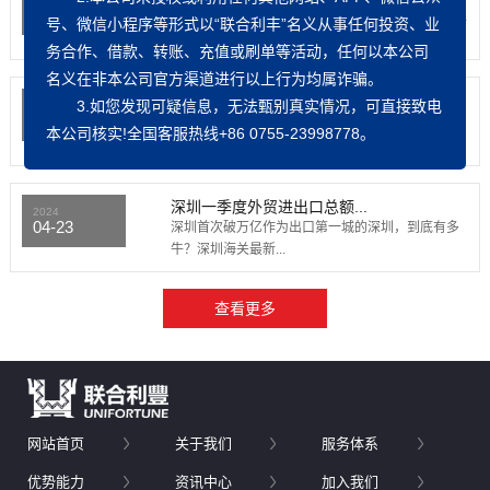
04-27
商务部等5部门关于二手车出口有关事项的公告为促
号、微信小程序等形式以“联合利丰”名义从事任何投资、业
进我国二手车出...
务合作、
借款、转账、充值或刷单
等活动，任何以本公司
名义在非本公司官方渠道进行以上行为均属诈骗。
海关总署举行AEO企业享...
3.如您发现可疑信息，无法甄别真实情况，可直接致电
2024
04-23
4月23日，海关总署举行例行记者通报会。海关总
本公司核实!全国客服热线+86 0755-23998778。
署稽查司司长林...
深圳一季度外贸进出口总额...
2024
04-23
深圳首次破万亿作为出口第一城的深圳，到底有多
牛？深圳海关最新...
网站首页
关于我们
服务体系
优势能力
资讯中心
加入我们