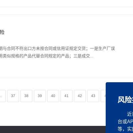
险
期与合同不符出口方未按合同或信用证规定交货；一是生产厂误
类似规格的产品代替合同规定的产品；三是成交...
..
37
38
39
40
41
42
43
44
45
风险
近
台或A
等，实