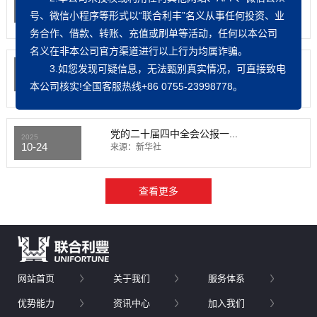
11-11
据海关统计，2025年前10个月，我国货物贸易延续
号、微信小程序等形式以“联合利丰”名义从事任何投资、业
平稳增长态...
务合作、
借款、转账、充值或刷单
等活动，任何以本公司
名义在非本公司官方渠道进行以上行为均属诈骗。
中共中央关于制定国民经济...
3.如您发现可疑信息，无法甄别真实情况，可直接致电
2025
10-30
中共中央关于制定国民经济和社会发展第十五个五
本公司核实!全国客服热线+86 0755-23998778。
年规划的建议（2...
党的二十届四中全会公报一...
2025
10-24
来源：新华社
网站首页
关于我们
服务体系
优势能力
资讯中心
加入我们