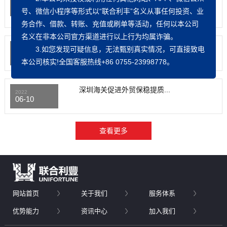
07-01
【一】海关总署 农业农村部公告2022年第46号关
号、微信小程序等形式以“联合利丰”名义从事任何投资、业
于防止尼泊...
务合作、
借款、转账、充值或刷单
等活动，任何以本公司
名义在非本公司官方渠道进行以上行为均属诈骗。
我国5月份外贸增速回升
3.如您发现可疑信息，无法甄别真实情况，可直接致电
2022
06-10
来源“海关发布”
本公司核实!全国客服热线+86 0755-23998778。
深圳海关促进外贸保稳提质...
2022
06-10
网站首页
关于我们
服务体系
优势能力
资讯中心
加入我们