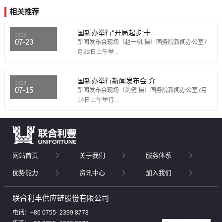
相关推荐
国新办举行“开局起步‘十...
2026
07-23
新闻发布会现场（赵一帆 摄）国务院新闻办公室7
月22日上午举...
国新办举行新闻发布会 介...
2026
07-15
新闻发布会现场（刘健 摄）国务院新闻办公室7月
14日上午举行...
网站首页
关于我们
服务体系
优势能力
资讯中心
加入我们
联合利丰供应链股份有限公司
电话：+86 0755- 2399 8778