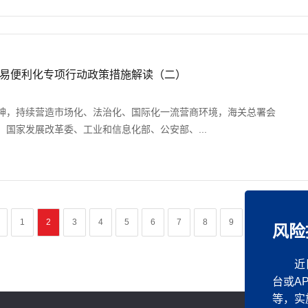
跨境贸易便利化专项行动政策措施解读（二）
神，持续营造市场化、法治化、国际化一流营商环境，海关总署会
国家发展改革委、工业和信息化部、公安部、...
1
2
3
4
5
6
7
8
9
10
...
风险
近
台或A
等，实