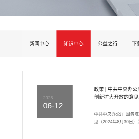
新闻中心
知识中心
公益之行
下
政策 | 中共中央
创新扩大开放的意见
2025
06-12
中共中央办公厅 国务
见（2024年8月30日