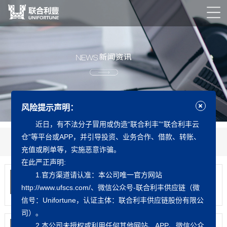
风险提示声明：
近日，有不法分子冒用或伪造“联合利丰”“联合利丰云
仓”等平台或APP，并引导投资、业务合作、借款、转账、
新闻中心
知识中心
公益之行
下载中心
充值或刷单等，实施恶意诈骗。
在此严正声明:
1.官方渠道请认准：本公司唯一官方网站
政策 | 中共中央办公厅...
2025
06-12
中共中央办公厅 国务院办公厅关于深入推进深圳综
http://www.ufscs.com/、微信公众号-联合利丰供应链（微
合改革试点深化...
信号：Unifortune，认证主体：联合利丰供应链股份有限公
司）。
海关数据 | 前5个月进...
2.本公司未授权或利用任何其他网站、APP、微信公众
2025