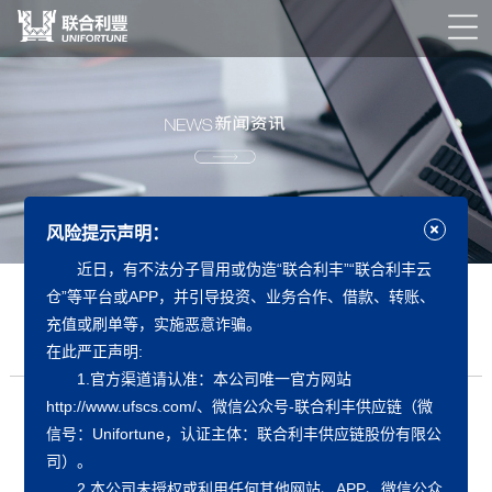
风险提示声明：
近日，有不法分子冒用或伪造“联合利丰”“联合利丰云
仓”等平台或APP，并引导投资、业务合作、借款、转账、
国务院办公厅关于推动外贸稳规模优结构的意见
充值或刷单等，实施恶意诈骗。
发布日期：
2023-04-25
作者：
联合利丰
在此严正声明:
1.官方渠道请认准：本公司唯一官方网站
http://www.ufscs.com/、微信公众号-联合利丰供应链（微
信号：Unifortune，认证主体：联合利丰供应链股份有限公
各省、自治区、直辖市人民政府，国务院各部委、各直属机构：
司）。
外贸是国民经济的重要组成部分，推动外贸稳规模优结构，对稳
2.本公司未授权或利用任何其他网站、APP、微信公众