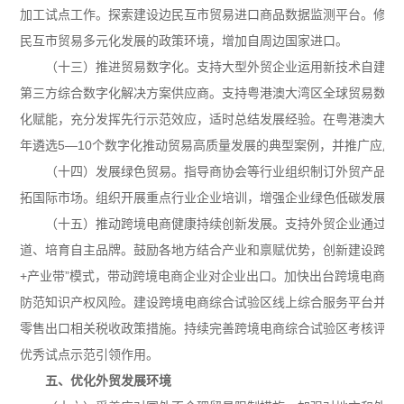
加工试点工作。探索建设边民互市贸易进口商品数据监测平台。修订
民互市贸易多元化发展的政策环境，增加自周边国家进口。
支持大型外贸企业运用新技术自建数
（十三）推进贸易数字化。
第三方综合数字化解决方案供应商。支持粤港澳大湾区全球贸易数字
化赋能，充分发挥先行示范效应，适时总结发展经验。在粤港澳大湾区、
年遴选5—10个数字化推动贸易高质量发展的典型案例，并推广应用
指导商协会等行业组织制订外贸产品绿
（十四）发展绿色贸易。
拓国际市场。组织开展重点行业企业培训，增强企业绿色低碳发展意
支持外贸企业通过跨
（十五）推动跨境电商健康持续创新发展。
道、培育自主品牌。鼓励各地方结合产业和禀赋优势，创新建设跨境
+产业带”模式，带动跨境电商企业对企业出口。加快出台跨境电商知
防范知识产权风险。建设跨境电商综合试验区线上综合服务平台并发
零售出口相关税收政策措施。持续完善跨境电商综合试验区考核评估
优秀试点示范引领作用。
五、优化外贸发展环境