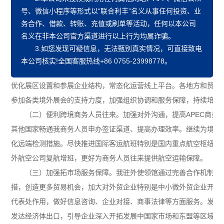
号、微信小程序等形式以“联合利丰”名义从事任何投资、业
高质量发展具有重要支撑作用。为全面贯彻落实党的二十大精神，更
务合作、
借款、转账、充值或刷单
等活动，任何以本公司
实现进出口促稳提质目标任务，经国务院同意，现提出以下意见：
名义在非本公司官方渠道进行以上行为均属诈骗。
一、强化贸易促进拓展市场
3.如您发现可疑信息，无法甄别真实情况，可直接致电
推动国内线下展会全面恢复。办
（一）优化重点展会供采对接。
本公司核实!全国客服热线+86 0755-23998778。
商品交易会、中国国际服务贸易交易会、中国国际消费品博览会等重
优化展区设置和参展企业结构，常态化运营线上平台。各地方和贸促
参加各类境外展会的支持力度，加强组织协调和服务保障，持续培育
加强对外沟通，提高APEC商务
（二）便利跨境商务人员往来。
其他国家畅通我商务人员申办签证渠道、提高办理效率。继续为境外
化远端检测措施。尽快推进国际客运航班特别是国内重点航空枢纽的
外航空公司复航增班，更好为商务人员往来提供航空运输保障。
我驻外使领馆通过完善合作机制、
（三）加强拓市场服务保障。
措，创造更多贸易机会，加大对外贸企业特别是中小微外贸企业开拓
代表处作用，做好信息咨询、企业对接、商事法律等方面服务。发布
发达经济体出口，引导企业深入开拓发展中国家市场和东盟等区域市