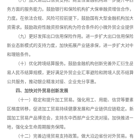
（八）加大进出口信贷支持。
务方面的服务能力。鼓励银行和保险机构扩大保单融资增信合作，加
力度。在依法合规、风险可控前提下，鼓励国有大型金融机构加大资
资需求。鼓励政府性融资担保机构为符合条件的小微外贸企业提供融
进一步扩大出口信用保险承
（九）更好发挥出口信用保险作用。
新业态新模式的支持力度，加快拓展产业链承保，进一步扩大对中小
和理赔条件。
鼓励金融机构创新完善外汇衍生品和
（十）优化跨境结算服务。
易人民币结算规模，更好满足外贸企业汇率避险和跨境人民币结算需
公共服务，推动银企精准对接、企业充分享惠。
四、加快对外贸易创新发展
强化用工、用能、信贷等要素保
（十一）稳定和提升加工贸易。
区梯度转移，促进加工贸易持续健康发展和产业链供应链稳定。新认
国加工贸易产品博览会，支持东中西部产业交流对接。加快推进一批“
地，强化全生命周期服务保障。
做大沿边省份对外贸易。有力
（十二）完善边境贸易支持政策。