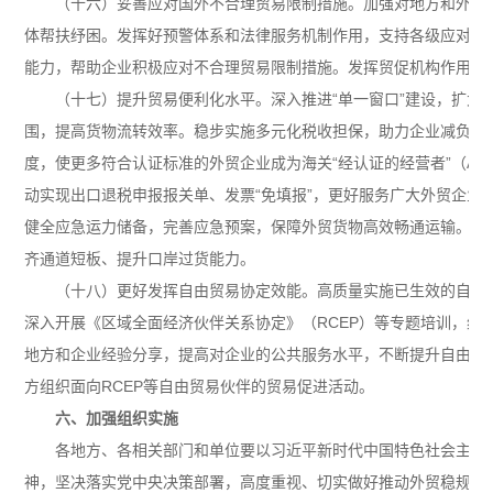
加强对地方和外贸
（十六）妥善应对国外不合理贸易限制措施。
体帮扶纾困。发挥好预警体系和法律服务机制作用，支持各级应对贸
能力，帮助企业积极应对不合理贸易限制措施。发挥贸促机构作用，
深入推进“单一窗口”建设，扩大“
（十七）提升贸易便利化水平。
围，提高货物流转效率。稳步实施多元化税收担保，助力企业减负增
度，使更多符合认证标准的外贸企业成为海关“经认证的经营者”（A
动实现出口退税申报报关单、发票“免填报”，更好服务广大外贸企业
健全应急运力储备，完善应急预案，保障外贸货物高效畅通运输。提
齐通道短板、提升口岸过货能力。
高质量实施已生效的自由
（十八）更好发挥自由贸易协定效能。
深入开展《区域全面经济伙伴关系协定》（RCEP）等专题培训，组
地方和企业经验分享，提高对企业的公共服务水平，不断提升自由贸
方组织面向RCEP等自由贸易伙伴的贸易促进活动。
六、加强组织实施
各地方、各相关部门和单位要以习近平新时代中国特色社会主义
神，坚决落实党中央决策部署，高度重视、切实做好推动外贸稳规模