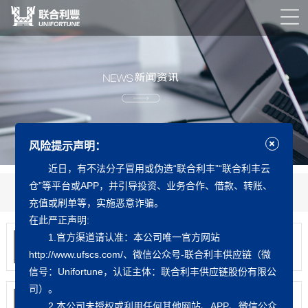
风险提示声明：
近日，有不法分子冒用或伪造“联合利丰”“联合利丰云
仓”等平台或APP，并引导投资、业务合作、借款、转账、
新闻中心
知识中心
公益之行
下载中心
充值或刷单等，实施恶意诈骗。
在此严正声明:
1.官方渠道请认准：本公司唯一官方网站
图解 |《商务部关于印发...
2024
11-27
点击获取政策文档来源：商务部新闻办公室
http://www.ufscs.com/、微信公众号-联合利丰供应链（微
信号：Unifortune，认证主体：联合利丰供应链股份有限公
司）。
增长近两成！今年前10个...
2024
2.本公司未授权或利用任何其他网站、APP、微信公众