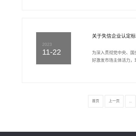
关于失信企业认定标
2023
11-22
为深入贯彻党中央、国
好激发市场主体活力，现
首页
上一页
...