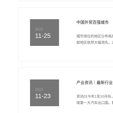
中国外贸百强城市
2023
11-25
城市排位的地区分布格
部地区依然大幅领先，20
产业资讯｜最新行业
2023
11-23
资讯01今年1至10月
球第一大汽车出口国。数