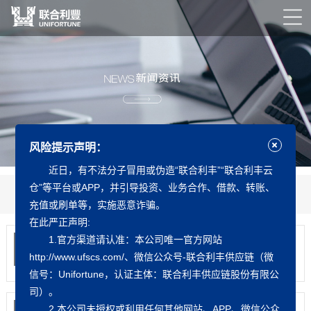
风险提示声明：
近日，有不法分子冒用或伪造“联合利丰”“联合利丰云
仓”等平台或APP，并引导投资、业务合作、借款、转账、
新闻中心
知识中心
公益之行
下载中心
充值或刷单等，实施恶意诈骗。
在此严正声明:
1.官方渠道请认准：本公司唯一官方网站
国办发〔2022〕18号...
2022
05-27
国务院办公厅关于推动外贸保稳提质的意见国办发
http://www.ufscs.com/、微信公众号-联合利丰供应链（微
〔2022〕18...
信号：Unifortune，认证主体：联合利丰供应链股份有限公
司）。
一季度我国外贸同比增长1...
2.本公司未授权或利用任何其他网站、APP、微信公众
2022