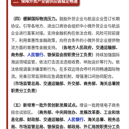
二、保障外贸产业链供应链稳定畅通
（四）缓解国际物流压力。
鼓励外贸企业与航运企业签订长期
协议。引导各地方、进出口商协会组织中小微外贸企业与航运
企业进行直客对接。支持金融机构在依法合规、风险可控前提
下，利用普惠性金融政策，向符合条件的小微外贸企业提供物
流方面的普惠性金融支持。
（各地方人民政府，交通运输部、
商务部、
人民银行
、银保监会按职责分工负责）
持续加强国际
海运领域监管，依法打击违法违规收费、哄抬运价等行为。依
法依规调查涉嫌垄断行为。在多双边场合呼吁共同畅通国际物
流。完善日常监测和应急调度机制，增强港口间协同配合。
（市场监管总局、交通运输部、外交部、商务部、海关总署按
职责分工负责）
（五）新培育一批外贸创新发展试点。
增设一批跨境电子商务
综合试验区。
（商务部、中央网信办、发展改革委、工业和信
息化部、财政部、交通运输部、
人民银行
、海关总署、税务总
局、市场监管总局、银保监会、邮政局、外汇局按职责分工负