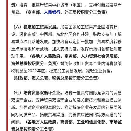
责）
培育一批离岸贸易中心城市（地区），支持创新发展离岸
贸易。
（商务部、
人民银行
、外汇局按职责分工负责）
（六）稳定加工贸易发展。
加强国家加工贸易产业园培育建
设，深化东部与中西部、东北地区合作共建，鼓励支持加工贸
易重点项目落地发展。加快培育认定新一批加工贸易梯度转移
重点承接地和示范地，加大支持力度，发挥示范引领和辐射带
动作用。
（各地方人民政府，商务部、人力资源社会保障部、
海关总署按职责分工负责）
暂免征收加工贸易企业内销税款缓
税利息至2022年底，稳定加工贸易发展，减轻企业负担。
（财政部、海关总署、税务总局按职责分工负责）
（七）培育贸易双循环企业。
培育一批具有国际竞争力的贸易
双循环企业，支持贸易双循环企业加强关键技术和商业模式创
新。加强对企业的配套服务，推动解决企业在发展内外贸同线
同标同质产品、拓展贸易渠道、完善供应链网络等方面遇到的
问题。
（各地方人民政府，商务部、工业和信息化部、市场监
管总局按职责分工负责）