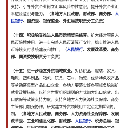
支持、引导外贸企业树立汇率风险中性意识，提升外贸企业汇
率避险意识与能力。
（各地方人民政府，财政部、商务部、
人
民银行
、国资委、银保监会、外汇局按职责分工负责）
（十四）积极稳妥推进人民币跨境贸易结算。
扩大经常项目人
民币跨境使用。进一步完善人民币清算行安排，稳步推进人民
币跨境支付系统建设和推广。
（
人民银行
、发展改革委、商务
部、国资委按职责分工负责）
（十五）进一步稳定外贸领域就业。
对纺织品、服装、家具、
鞋靴、塑料制品、箱包、玩具、石材、陶瓷、优势特色农产品
等劳动密集型产品出口企业，各地方要落实好各项减负稳岗扩
就业政策措施，以符合世贸组织规则的方式加大出口信贷、出
口信保等政策支持力度。支持各地方人力资源社会保障、商务
主管部门加强协作，研究建立外贸领域用工定点定期监测机
制。
（各地方人民政府，商务部、人力资源社会保障部、发展
改革委、工业和信息化部、财政部、
人民银行
、税务总局、银
保监会、进出口银行、中国出口信用保险公司按职责分工负