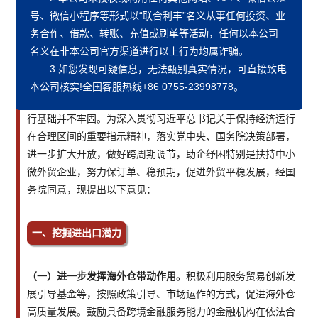
国办发〔2021〕57号
号、微信小程序等形式以“联合利丰”名义从事任何投资、业
务合作、
借款、转账、充值或刷单
等活动，任何以本公司
各省、自治区、直辖市人民政府，国务院各部委、各直属机
名义在非本公司官方渠道进行以上行为均属诈骗。
构：
3.如您发现可疑信息，无法甄别真实情况，可直接致电
本公司核实!全国客服热线+86 0755-23998778。
当前，我国外贸面临的不确定不稳定不平衡因素增多，外贸运
行基础并不牢固。为深入贯彻习近平总书记关于保持经济运行
在合理区间的重要指示精神，落实党中央、国务院决策部署，
进一步扩大开放，做好跨周期调节，助企纾困特别是扶持中小
微外贸企业，努力保订单、稳预期，促进外贸平稳发展，经国
务院同意，现提出以下意见：
一、挖掘进出口潜力
（一）进一步发挥海外仓带动作用。
积极利用服务贸易创新发
展引导基金等，按照政策引导、市场运作的方式，促进海外仓
高质量发展。鼓励具备跨境金融服务能力的金融机构在依法合