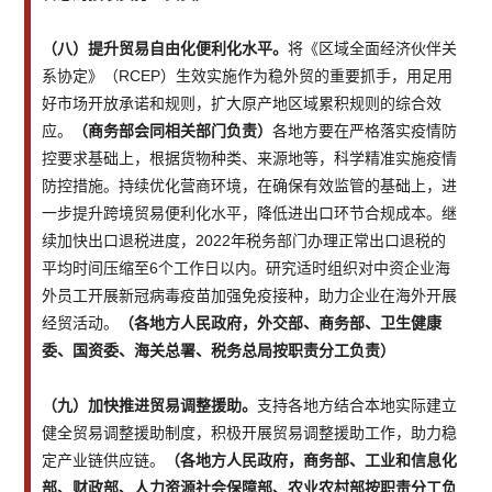
（八）提升贸易自由化便利化水平。
将《区域全面经济伙伴关
系协定》（RCEP）生效实施作为稳外贸的重要抓手，用足用
好市场开放承诺和规则，扩大原产地区域累积规则的综合效
应。
（商务部会同相关部门负责）
各地方要在严格落实疫情防
控要求基础上，根据货物种类、来源地等，科学精准实施疫情
防控措施。持续优化营商环境，在确保有效监管的基础上，进
一步提升跨境贸易便利化水平，降低进出口环节合规成本。继
续加快出口退税进度，2022年税务部门办理正常出口退税的
平均时间压缩至6个工作日以内。研究适时组织对中资企业海
外员工开展新冠病毒疫苗加强免疫接种，助力企业在海外开展
经贸活动。
（各地方人民政府，外交部、商务部、卫生健康
委、国资委、海关总署、税务总局按职责分工负责）
（九）加快推进贸易调整援助。
支持各地方结合本地实际建立
健全贸易调整援助制度，积极开展贸易调整援助工作，助力稳
定产业链供应链。
（各地方人民政府，商务部、工业和信息化
部、财政部、人力资源社会保障部、农业农村部按职责分工负