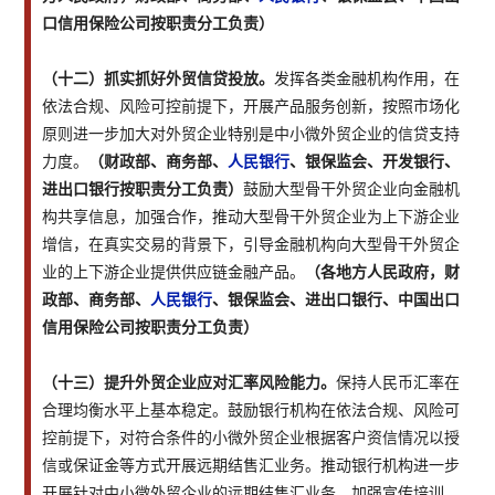
口信用保险公司按职责分工负责）
（十二）抓实抓好外贸信贷投放。
发挥各类金融机构作用，在
依法合规、风险可控前提下，开展产品服务创新，按照市场化
原则进一步加大对外贸企业特别是中小微外贸企业的信贷支持
力度。
（财政部、商务部、
人民银行
、银保监会、开发银行、
进出口银行按职责分工负责）
鼓励大型骨干外贸企业向金融机
构共享信息，加强合作，推动大型骨干外贸企业为上下游企业
增信，在真实交易的背景下，引导金融机构向大型骨干外贸企
业的上下游企业提供供应链金融产品。
（各地方人民政府，财
政部、商务部、
人民银行
、银保监会、进出口银行、中国出口
信用保险公司按职责分工负责）
（十三）提升外贸企业应对汇率风险能力。
保持人民币汇率在
合理均衡水平上基本稳定。鼓励银行机构在依法合规、风险可
控前提下，对符合条件的小微外贸企业根据客户资信情况以授
信或保证金等方式开展远期结售汇业务。推动银行机构进一步
开展针对中小微外贸企业的远期结售汇业务。加强宣传培训，