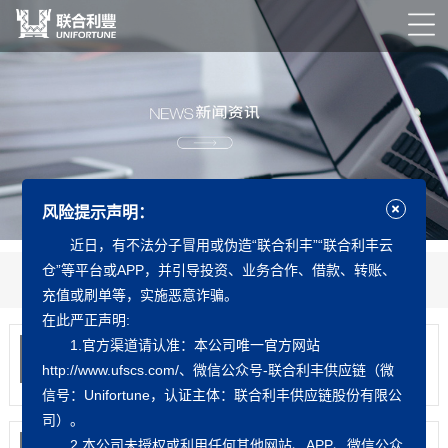
风险提示声明：
近日，有不法分子冒用或伪造“联合利丰”“联合利丰云
仓”等平台或APP，并引导投资、业务合作、借款、转账、
新闻中心
知识中心
公益之行
下载中心
充值或刷单等，实施恶意诈骗。
在此严正声明:
1.官方渠道请认准：本公司唯一官方网站
政策 | 深圳市推动货物...
2023
09-11
深圳市推动货物贸易进口高质量发展行动计划
http://www.ufscs.com/、微信公众号-联合利丰供应链（微
（2023—2025...
信号：Unifortune，认证主体：联合利丰供应链股份有限公
司）。
政策 | 深圳市促进物流...
2.本公司未授权或利用任何其他网站、APP、微信公众
2023