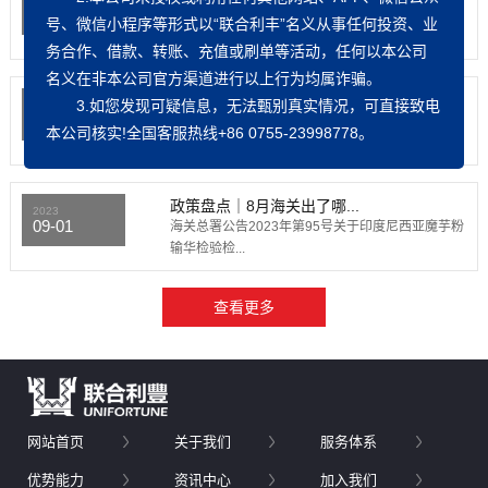
09-08
为更好地服务构建新发展格局，进一步增强面向全
号、微信小程序等形式以“联合利丰”名义从事任何投资、业
球的资源配置能力...
务合作、
借款、转账、充值或刷单
等活动，任何以本公司
名义在非本公司官方渠道进行以上行为均属诈骗。
政策 | 深圳市工业和信...
3.如您发现可疑信息，无法甄别真实情况，可直接致电
2023
09-08
深圳市加快推进供应链创新与发展三年行动计划
本公司核实!全国客服热线+86 0755-23998778。
（2023-202...
政策盘点｜8月海关出了哪...
2023
09-01
海关总署公告2023年第95号关于印度尼西亚魔芋粉
输华检验检...
网站首页
关于我们
服务体系
优势能力
资讯中心
加入我们