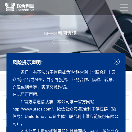
风险提示声明：
近日，有不法分子冒用或伪造“联合利丰”“联合利丰云
仓”等平台或APP，并引导投资、业务合作、借款、转账、
新闻中心
知识中心
公益之行
下载中心
充值或刷单等，实施恶意诈骗。
在此严正声明:
1.官方渠道请认准：本公司唯一官方网站
看看4月海关出了哪些新政
2021
04-30
近期，都有哪些海关相关新政策、新规定开始实
http://www.ufscs.com/、微信公众号-联合利丰供应链（微
施？快来了解一下吧...
信号：Unifortune，认证主体：联合利丰供应链股份有限公
司）。
看看3月海关出了哪些新政
2.本公司未授权或利用任何其他网站、APP、微信公众
2021