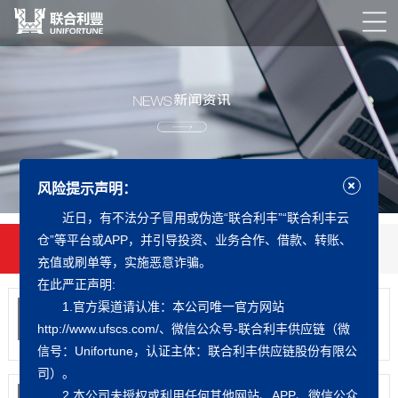
风险提示声明：
近日，有不法分子冒用或伪造“联合利丰”“联合利丰云
仓”等平台或APP，并引导投资、业务合作、借款、转账、
新闻中心
知识中心
公益之行
下载中心
充值或刷单等，实施恶意诈骗。
在此严正声明:
1.官方渠道请认准：本公司唯一官方网站
聚焦高质量发展｜政府协会...
2023
03-08
3月7日，福田区工业和信息化局林毅局长、商贸流
http://www.ufscs.com/、微信公众号-联合利丰供应链（微
通科孙荣彬科长...
信号：Unifortune，认证主体：联合利丰供应链股份有限公
司）。
不忘初心，牢记使命｜联合...
2.本公司未授权或利用任何其他网站、APP、微信公众
2023