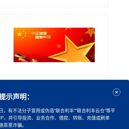
...
下一页
尾页
提示声明：
日，有不法分子冒用或伪造“联合利丰”“联合利丰云仓”等平
PP，并引导投资、业务合作、借款、转账、充值或刷单
施恶意诈骗。