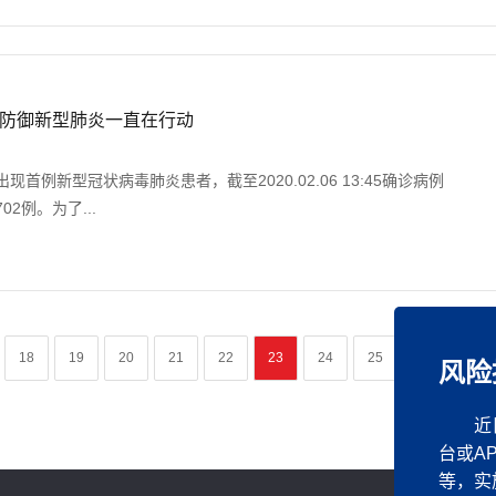
防御新型肺炎一直在行动
出现首例新型冠状病毒肺炎患者，截至2020.02.06 13:45确诊病例
02例。为了...
18
19
20
21
22
23
24
25
26
27
风险
近
台或A
等，实