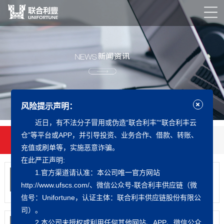
风险提示声明：
近日，有不法分子冒用或伪造“联合利丰”“联合利丰云
仓”等平台或APP，并引导投资、业务合作、借款、转账、
新闻中心
知识中心
公益之行
下载中心
充值或刷单等，实施恶意诈骗。
在此严正声明:
1.官方渠道请认准：本公司唯一官方网站
荣誉｜联合利丰再获广东省...
2021
04-29
广东省服务外包示范企业和重点培育企业复审评估
http://www.ufscs.com/、微信公众号-联合利丰供应链（微
通过名单广东省服...
信号：Unifortune，认证主体：联合利丰供应链股份有限公
司）。
“牛”转乾坤 赢战202...
2.本公司未授权或利用任何其他网站、APP、微信公众
2021