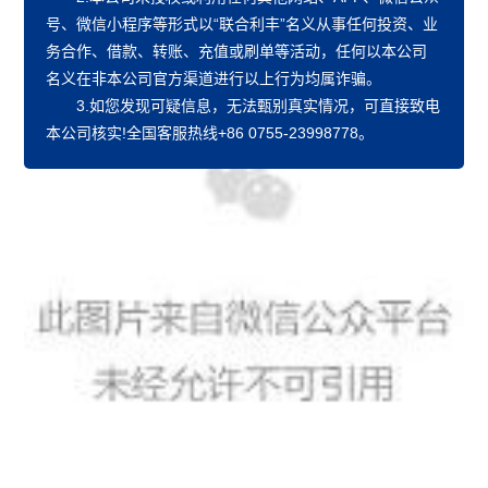
的发展情况、供应链行业的现状趋势以及陕西省在供应链
号、微信小程序等形式以“联合利丰”名义从事任何投资、业
链条上的产业优势和机会。
务合作、
借款、转账、充值或刷单
等活动，任何以本公司
名义在非本公司官方渠道进行以上行为均属诈骗。
3.如您发现可疑信息，无法甄别真实情况，可直接致电
本公司核实!全国客服热线+86 0755-23998778。