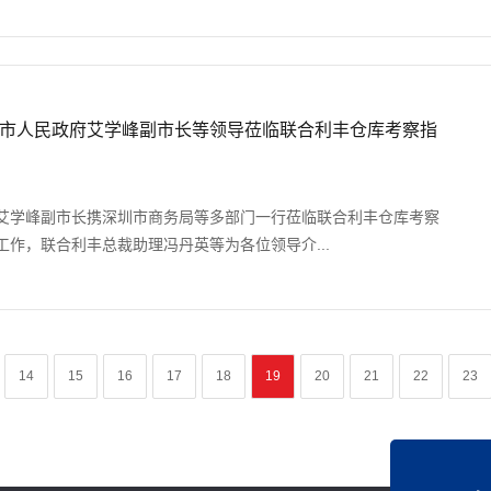
市人民政府艾学峰副市长等领导莅临联合利丰仓库考察指
艾学峰副市长携深圳市商务局等多部门一行莅临联合利丰仓库考察
作，联合利丰总裁助理冯丹英等为各位领导介...
14
15
16
17
18
19
20
21
22
23