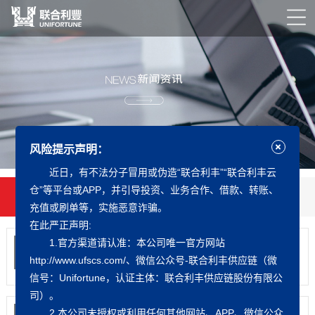
风险提示声明：
近日，有不法分子冒用或伪造“联合利丰”“联合利丰云
仓”等平台或APP，并引导投资、业务合作、借款、转账、
新闻中心
知识中心
公益之行
下载中心
充值或刷单等，实施恶意诈骗。
在此严正声明:
1.官方渠道请认准：本公司唯一官方网站
Run出彩，耀未来｜联合...
2022
08-20
One Team,One Dream！昨日，联合利丰十一周
http://www.ufscs.com/、微信公众号-联合利丰供应链（微
年...
信号：Unifortune，认证主体：联合利丰供应链股份有限公
司）。
One Team , O...
2.本公司未授权或利用任何其他网站、APP、微信公众
2022