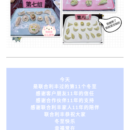
今天
是联合利丰过的第11个冬至
感谢客户朋友11年的信任
感谢合作伙伴11年的支持
感谢联合利丰家人11年的陪伴
联合利丰恭祝大家
冬至快乐
幸福常在