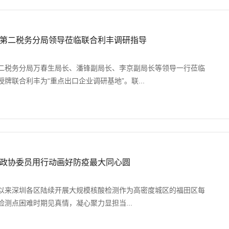
第二税务分局领导莅临联合利丰调研指导
二税务分局万春生局长、潘锋副局长、李京副局长等领导一行莅临
牌联合利丰为“重点出口企业调研基地”。联...
政协委员用行动画好防疫最大同心圆
发生以来深圳各区陆续开展大规模核酸检测作为高密度城区的福田区每
测点困难时期见真情，凝心聚力显担当...