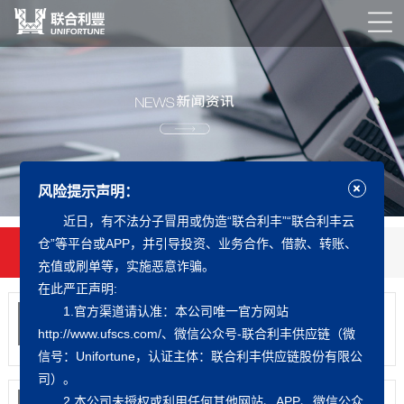
风险提示声明：
近日，有不法分子冒用或伪造“联合利丰”“联合利丰云
仓”等平台或APP，并引导投资、业务合作、借款、转账、
新闻中心
知识中心
公益之行
下载中心
充值或刷单等，实施恶意诈骗。
在此严正声明:
1.官方渠道请认准：本公司唯一官方网站
标杆｜郑州市领导一行莅临...
2019
08-26
今日，郑州市商务局、财政局等领导一行莅临联合
http://www.ufscs.com/、微信公众号-联合利丰供应链（微
利丰参观座谈，探...
信号：Unifortune，认证主体：联合利丰供应链股份有限公
司）。
标杆｜商务部培训班莅临联...
2.本公司未授权或利用任何其他网站、APP、微信公众
2019