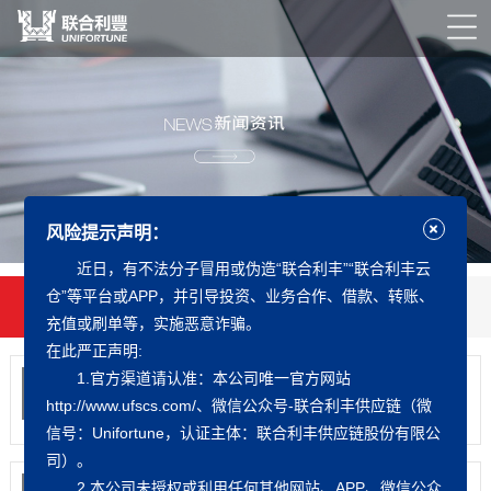
风险提示声明：
近日，有不法分子冒用或伪造“联合利丰”“联合利丰云
仓”等平台或APP，并引导投资、业务合作、借款、转账、
新闻中心
知识中心
公益之行
下载中心
充值或刷单等，实施恶意诈骗。
在此严正声明:
1.官方渠道请认准：本公司唯一官方网站
聚焦高质量发展｜政府协会...
2023
03-08
3月7日，福田区工业和信息化局林毅局长、商贸流
http://www.ufscs.com/、微信公众号-联合利丰供应链（微
通科孙荣彬科长...
信号：Unifortune，认证主体：联合利丰供应链股份有限公
司）。
不忘初心，牢记使命｜联合...
2.本公司未授权或利用任何其他网站、APP、微信公众
2023