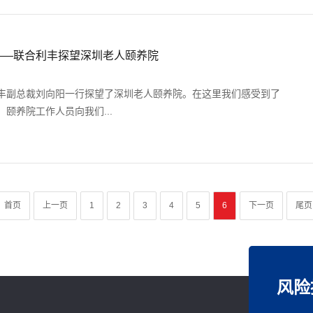
——联合利丰探望深圳老人颐养院
合利丰副总裁刘向阳一行探望了深圳老人颐养院。在这里我们感受到了
颐养院工作人员向我们...
首页
上一页
1
2
3
4
5
6
下一页
尾页
风险