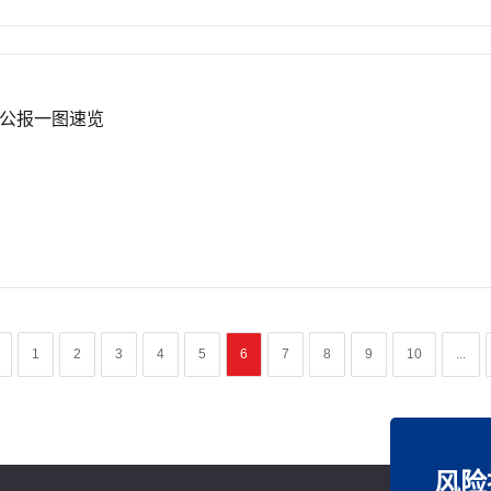
公报一图速览
1
2
3
4
5
6
7
8
9
10
...
风险