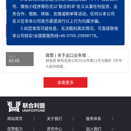
04-01
《中华人民共和国海关注册登记和备案企业信用管
号、微信小程序等形式以“联合利丰”名义从事任何投资、业
理办法》（海关总...
务合作、
借款、转账、充值或刷单
等活动，任何以本公司
名义在非本公司官方渠道进行以上行为均属诈骗。
海关数据 | 前2个月进...
3.如您发现可疑信息，无法甄别真实情况，可直接致电
2026
03-11
据海关统计，2026年前2个月，我国货物贸易进出
本公司核实!全国客服热线+86 0755-23998778。
口总值7.7...
政策 | 关于出口业务增...
2026
02-05
财政部 税务总局公告2026年第11号为做好《中华
人民共和国...
网站首页
关于我们
服务体系
优势能力
资讯中心
加入我们