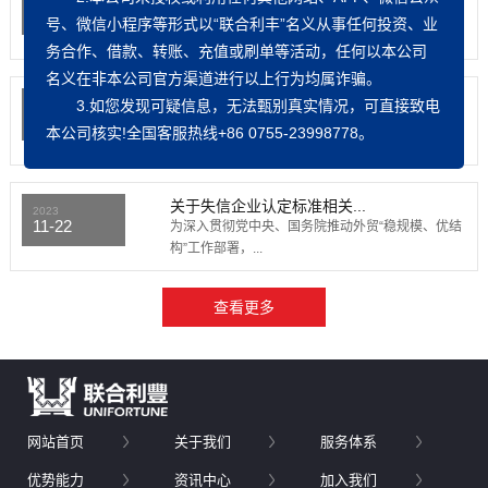
11-25
城市排位的地区分布格局与我国经济的梯度特征整
号、微信小程序等形式以“联合利丰”名义从事任何投资、业
体吻合外贸综合竞...
务合作、
借款、转账、充值或刷单
等活动，任何以本公司
名义在非本公司官方渠道进行以上行为均属诈骗。
产业资讯｜最新行业动态及...
3.如您发现可疑信息，无法甄别真实情况，可直接致电
2023
11-23
资讯01今年1至10月份，中国汽车出口接近400万
本公司核实!全国客服热线+86 0755-23998778。
辆，同比增...
关于失信企业认定标准相关...
2023
11-22
为深入贯彻党中央、国务院推动外贸“稳规模、优结
构”工作部署，...
网站首页
关于我们
服务体系
优势能力
资讯中心
加入我们