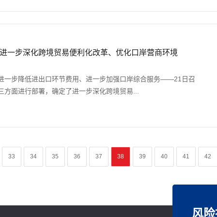
进一步深化跨境贸易便利化改革、优化口岸营商环境
进一步降低进出口环节费用、进一步加强口岸综合服务——21日召
方面进行部署，确定了进一步深化跨境贸易...
33
34
35
36
37
38
39
40
41
42
风险