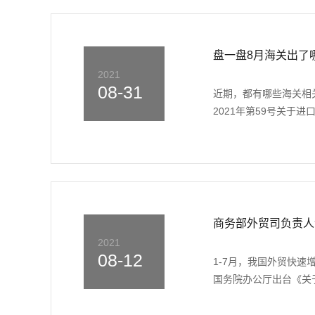
盘一盘8月海关出了
2021
08-31
近期，都有哪些海关相
2021年第59号关于进
商务部外贸司负责人谈
2021
08-12
1-7月，我国外贸快
国务院办公厅出台《关于