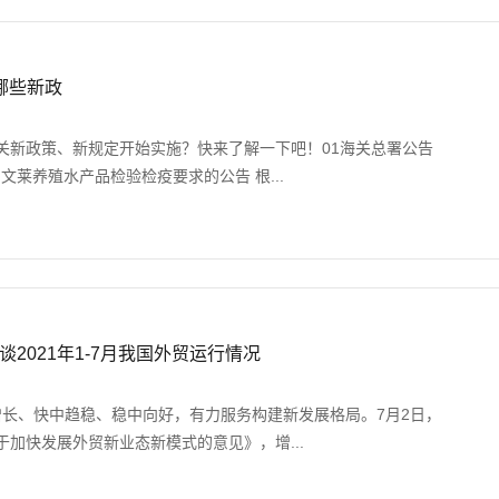
哪些新政
关新政策、新规定开始实施？快来了解一下吧！01海关总署公告
口文莱养殖水产品检验检疫要求的公告 根...
2021年1-7月我国外贸运行情况
速增长、快中趋稳、稳中向好，有力服务构建新发展格局。7月2日，
加快发展外贸新业态新模式的意见》，增...