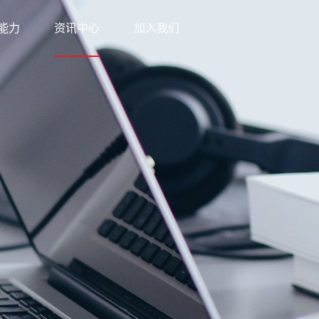
能力
资讯中心
加入我们
科技
新闻中心
网络
知识中心
优势
公益之行
方案
下载中心