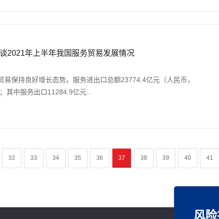
谈2021年上半年我国服务贸易发展情况
易保持良好增长态势。服务进出口总额23774.4亿元（人民币，
其中服务出口11284.9亿元...
32
33
34
35
36
37
38
39
40
41
风险